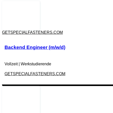
GETSPECIALFASTENERS.COM
Backend Engineer (m/w/d)
Vollzeit
|
Werkstudierende
GETSPECIALFASTENERS.COM
,
,
,
,
AWS LAMBDA
GCP
LLM
POSTGRESQL
Zur Job-Beschreibung