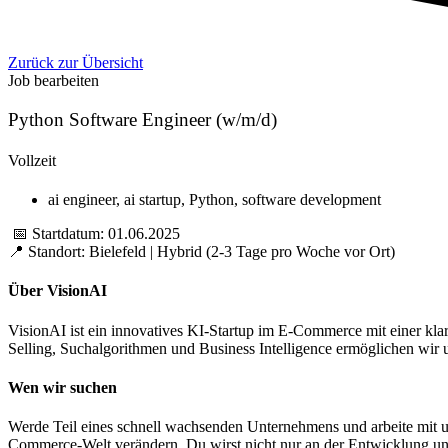
Zurück zur Übersicht
Job bearbeiten
Python Software Engineer (w/m/d)
Vollzeit
ai engineer
,
ai startup
,
Python
,
software development
📅 Startdatum: 01.06.2025
📍 Standort: Bielefeld | Hybrid (2-3 Tage pro Woche vor Ort)
Über VisionAI
VisionAI ist ein innovatives KI-Startup im E-Commerce mit einer klar
Selling, Suchalgorithmen und Business Intelligence ermöglichen wir 
Wen wir suchen
Werde Teil eines schnell wachsenden Unternehmens und arbeite mit un
Commerce-Welt verändern. Du wirst nicht nur an der Entwicklung uns