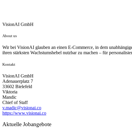
VisionAI GmbH
About us
Wir bei VisionAI glauben an einen E-Commerce, in dem unabhängige H
ihren stärksten Wachstumshebel nutzbar zu machen – für personalisier
Kontakt
VisionAI GmbH
Adenauerplatz 7
33602 Bielefeld
Viktoria
Mandic
Chief of Staff
v.madic@visionai.co
https://www.visionai.co
Aktuelle Jobangebote