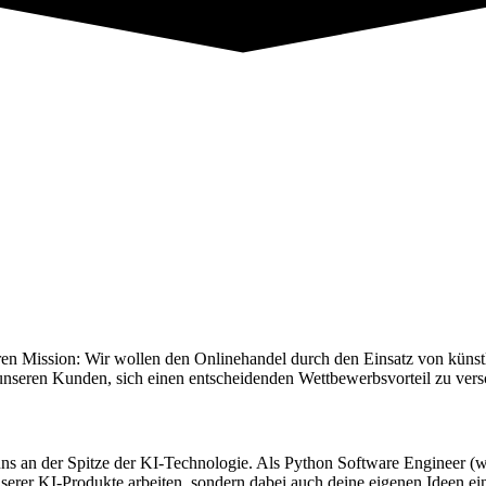
en Mission: Wir wollen den Onlinehandel durch den Einsatz von künstlic
unseren Kunden, sich einen entscheidenden Wettbewerbsvorteil zu vers
s an der Spitze der KI-Technologie. Als Python Software Engineer (w/
erer KI-Produkte arbeiten, sondern dabei auch deine eigenen Ideen ei