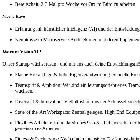
Bereitschaft, 2-3 Mal pro Woche vor Ort im Büro zu arbeiten.
Nice to Have
Erfahrung mit künstlicher Intelligenz (AI) und der Entwicklun
Kenntnisse in Microservice-Architekturen und deren Implement
Warum VisionAI?
Unser Startup wächst rasant, und mit uns auch deine Entwicklungsmög
Flache Hierarchien & hohe Eigenverantwortung: Schnelle Entsc
Teamspirit & Ambition: Wir sind ein leistungsorientiertes Team
wachsen.
Diversität & Innovation: Vielfalt ist für uns der Schlüssel z
State-of-the-Art Workspace: Zentral gelegen, High-End-Equip
Flexibles Arbeiten: Kein klassisches 9-to-5 – bei uns zählt der
gemeinsames Arbeiten.
Fitness & Recharging: Nach einem intensiven Tag kannst du i