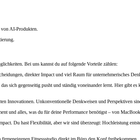
g von AI-Produkten.
ierung.
lichkeiten. Bei uns kannst du auf folgende Vorteile zählen:
heidungen, direkter Impact und viel Raum für unternehmerisches Denken
, das sich gegenseitig pusht und ständig voneinander lernt. Hier gibt 
u echten Innovationen. Unkonventionelle Denkweisen und Perspektiven si
ment und alles, was du für deine Performance benötigst – von MacBoo
 Impact. Du hast Flexibilität, aber wir sind überzeugt: Hochleistung e
m firmeneigenen Fitnessstudio direkt im Büro den Kopf freibekommen.