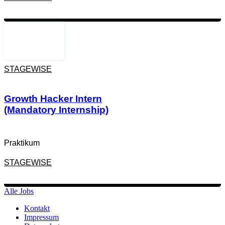
,
,
AI AGENTS
DEVELOPER TOOLS
,
,
NODE.JS
PRODUCT ENGINEERING
STAGEWISE
,
REACT
TYPESCRIPT
Zur Job-Beschreibung
Growth Hacker Intern
(Mandatory Internship)
Praktikum
STAGEWISE
Alle Jobs
,
,
Kontakt
ARTIFICIAL INTELLIGENCE
GEO
Impressum
,
,