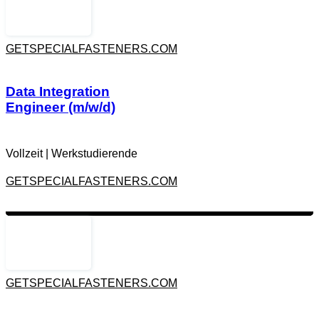
,
,
,
AWS LAMBDA
GCP
LLM
,
,
,
POSTGRESQL
PUB/SUB
PYTHON
GETSPECIALFASTENERS.COM
,
SQL
TERRAFORM
Zur Job-Beschreibung
Data Integration
Engineer (m/w/d)
Vollzeit
|
Werkstudierende
GETSPECIALFASTENERS.COM
,
,
,
AWS LAMBDA
GCP
LLM
,
,
,
POSTGRESQL
PUB/SUB
PYTHON
GETSPECIALFASTENERS.COM
,
SQL
TERRAFORM