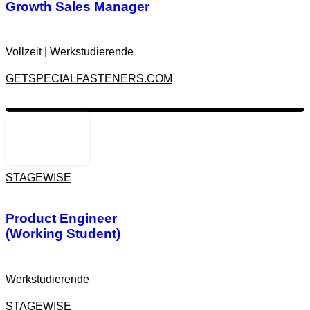
Zur Job-Beschreibung
Growth Sales Manager
Vollzeit
|
Werkstudierende
GETSPECIALFASTENERS.COM
,
,
,
,
CALLING
CLAY
GTM
HUBSPOT
,
,
,
ICP
MARKETING
OUTREACH
STAGEWISE
,
REVOPS
SALES
Zur Job-Beschreibung
Product Engineer
(Working Student)
Werkstudierende
STAGEWISE